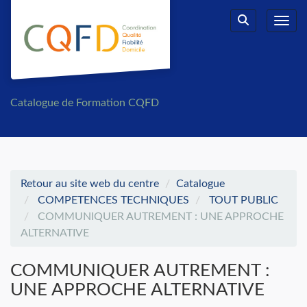
Aller au menu principal
Aller au contenu principal
Personnaliser l'interface
Toggl
Rechercher u
Catalogue de Formation CQFD
Retour au site web du centre
Catalogue
COMPETENCES TECHNIQUES
TOUT PUBLIC
COMMUNIQUER AUTREMENT : UNE APPROCHE
ALTERNATIVE
COMMUNIQUER AUTREMENT :
UNE APPROCHE ALTERNATIVE