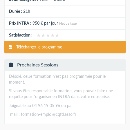
Durée :
21h
Prix INTRA :
950 €
par jour
Net de taxe
★★★★★
★★★★★
Satisfaction :
Télécharger le programme
Prochaines Sessions
Désolé, cette formation n'est pas programmée pour le
moment.
Si vous êtes responsable formation, vous pouvez faire une
requête pour l'organiser en INTRA dans votre entreprise.
Joignable au 04 96 19 05 96 ou par
mail :
formation-emploi@cqfd.asso.fr