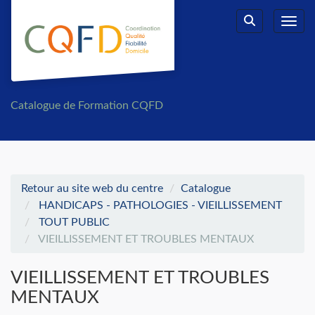
Aller au menu principal
Aller au contenu principal
Personnaliser l'interface
Toggl
Rechercher u
Catalogue de Formation CQFD
Retour au site web du centre
Catalogue
HANDICAPS - PATHOLOGIES - VIEILLISSEMENT
TOUT PUBLIC
VIEILLISSEMENT ET TROUBLES MENTAUX
VIEILLISSEMENT ET TROUBLES
MENTAUX