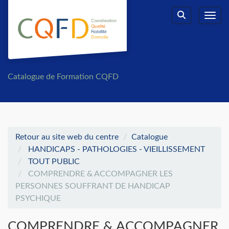
Aller au menu principal
Aller au contenu principal
Personnaliser l'interface
Toggl
Rechercher u
Catalogue de Formation CQFD
Retour au site web du centre
Catalogue
HANDICAPS - PATHOLOGIES - VIEILLISSEMENT
TOUT PUBLIC
COMPRENDRE & ACCOMPAGNER LES
PERSONNES SOUFFRANT DE HANDICAP
PSYCHIQUE
COMPRENDRE & ACCOMPAGNER