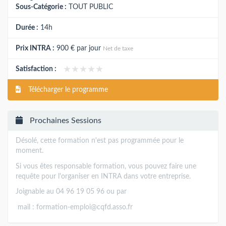
Sous-Catégorie :
TOUT PUBLIC
Durée :
14h
Prix INTRA :
900 €
par jour
Net de taxe
★★★★★
★★★★★
Satisfaction :
Télécharger le programme
Prochaines Sessions
Désolé, cette formation n'est pas programmée pour le
moment.
Si vous êtes responsable formation, vous pouvez faire une
requête pour l'organiser en INTRA dans votre entreprise.
Joignable au 04 96 19 05 96 ou par
mail :
formation-emploi@cqfd.asso.fr