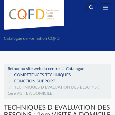
Aller au menu principal
Aller au contenu principal
Personnaliser l'interface
Toggl
Rechercher u
Catalogue de Formation CQFD
Retour au site web du centre
Catalogue
COMPETENCES TECHNIQUES
FONCTION SUPPORT
TECHNIQUES D EVALUATION DES BESOINS :
1ere VISITE A DOMICILE
TECHNIQUES D EVALUATION DES
BESOINS : 1ere VISITE A DOMICILE