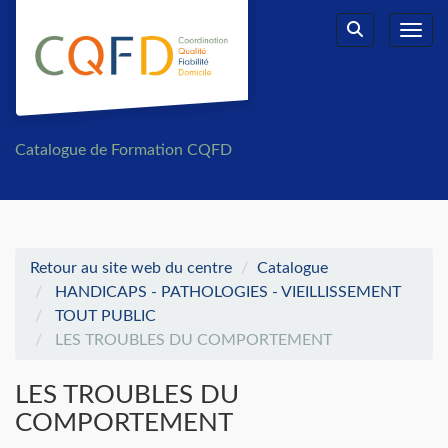
Aller au menu principal
Aller au contenu principal
Personnaliser l'interface
Toggl
Rechercher u
Catalogue de Formation CQFD
Retour au site web du centre
Catalogue
HANDICAPS - PATHOLOGIES - VIEILLISSEMENT
TOUT PUBLIC
LES TROUBLES DU COMPORTEMENT
LES TROUBLES DU
COMPORTEMENT