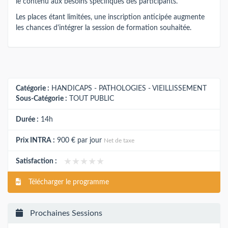
le contenu aux besoins spécifiques des participants.
Les places étant limitées, une inscription anticipée augmente
les chances d'intégrer la session de formation souhaitée.
Catégorie :
HANDICAPS - PATHOLOGIES - VIEILLISSEMENT
Sous-Catégorie :
TOUT PUBLIC
Durée :
14h
Prix INTRA :
900 €
par jour
Net de taxe
★★★★★
★★★★★
Satisfaction :
Télécharger le programme
Prochaines Sessions