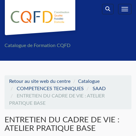
Aller au menu principal
Aller au contenu principal
Personnaliser l'interface
Toggl
Rechercher u
Catalogue de Formation CQFD
Retour au site web du centre
Catalogue
COMPETENCES TECHNIQUES
SAAD
ENTRETIEN DU CADRE DE VIE : ATELIER
PRATIQUE BASE
ENTRETIEN DU CADRE DE VIE :
ATELIER PRATIQUE BASE