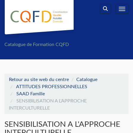
Aller au menu principal
Aller au contenu principal
Personnaliser l'interface
Toggl
Rechercher u
Catalogue de Formation CQFD
Retour au site web du centre
Catalogue
ATTITUDES PROFESSIONNELLES
SAAD Famille
SENSIBILISATION A L'APPROCHE
INTERCULTURELLE
SENSIBILISATION A L'APPROCHE
INTERCULTURELLE