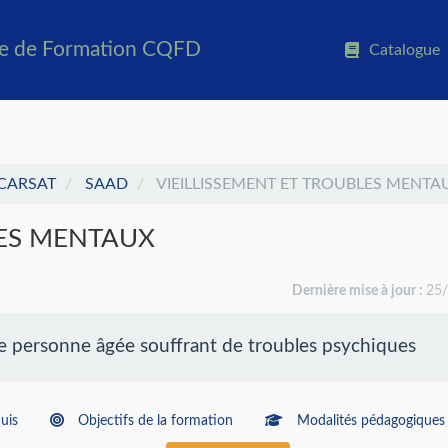
ue de Formation CQFD
Catalogue
CARSAT
SAAD
VIEILLISSEMENT ET TROUBLES MENTA
LES MENTAUX
Dernière mise à jour :
25
personne âgée souffrant de troubles psychiques
uis
Objectifs de la formation
Modalités pédagogiques