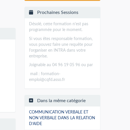
Prochaines Sessions
Désolé, cette formation n'est pas
programmée pour le moment.
Si vous êtes responsable formation,
vous pouvez faire une requête pour
l'organiser en INTRA dans votre
entreprise.
Joignable au 04 96 19 05 96 ou par
mail :
formation-
emploi@cqfd.asso.fr
Dans la même catégorie
COMMUNICATION VERBALE ET
NON VERBALE DANS LA RELATION
D’AIDE