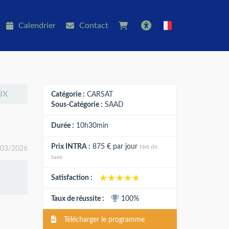
Calendrier
Contact
Français
Accessibilité
UX
Catégorie :
CARSAT
Sous-Catégorie :
SAAD
Durée :
10h30min
Prix INTRA :
875 €
par jour
Net de
/03/2026
taxe
★★★★★
★★★★★
Satisfaction :
Taux de réussite :
100%
Télécharger le programme