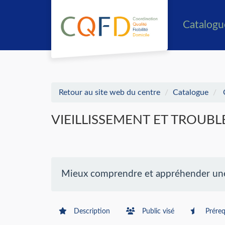
Aller au menu principal
Aller au contenu principal
Personnaliser l'interface
Catalog
Retour au site web du centre
Catalogue
VIEILLISSEMENT ET TROUB
Mieux comprendre et appréhender une 
Description
Public visé
Préreq