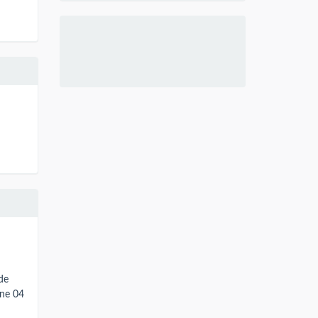
de
one 04