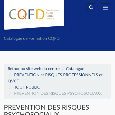
Aller au menu principal
Aller au contenu principal
Personnaliser l'interface
Toggl
Rechercher u
Catalogue de Formation CQFD
Retour au site web du centre
Catalogue
PREVENTION et RISQUES PROFESSIONNELS et
QVCT
TOUT PUBLIC
PREVENTION DES RISQUES PSYCHOSOCIAUX
PREVENTION DES RISQUES
PSYCHOSOCIAUX