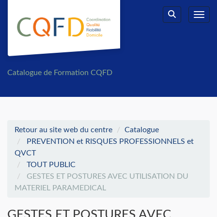
Aller au menu principal
Aller au contenu principal
Personnaliser l'interface
Toggl
Rechercher u
Catalogue de Formation CQFD
Retour au site web du centre
Catalogue
PREVENTION et RISQUES PROFESSIONNELS et
QVCT
TOUT PUBLIC
GESTES ET POSTURES AVEC UTILISATION DU
MATERIEL PARAMEDICAL
GESTES ET POSTURES AVEC