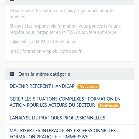
Désolé, cette formation n'est pas programmée pour le
moment.
Si vous êtes responsable formation, vous pouvez faire une
requête pour l'organiser en INTRA dans votre entreprise.
Joignable au 04 96 19 05 96 ou par
mail :
formation-emploi@cqfd.asso.fr
Dans la même catégorie
DEVENIR REFERENT HANDICAP
Nouveauté
GERER LES SITUATIONS COMPLEXES : FORMATION EN
ACTION POUR LES ACTEURS DU SECTEUR
Nouveauté
L’ANALYSE DE PRATIQUES PROFESSIONNELLES
MAITRISER LES INTERACTIONS PROFESSIONNELLES :
FORMATION PRATIQUE ET IMMERSIVE