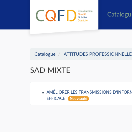
Aller au menu principal
Aller au contenu principal
Personnaliser l'interface
Catalog
Catalogue
ATTITUDES PROFESSIONNELLE
SAD MIXTE
AMÉLIORER LES TRANSMISSIONS D’INFORM
EFFICACE
Nouveauté