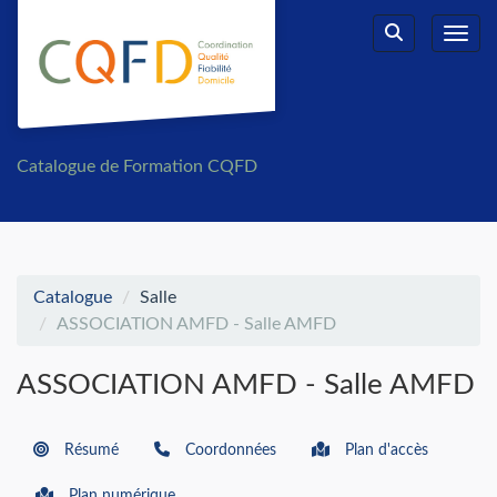
Aller au menu principal
Aller au contenu principal
Personnaliser l'interface
Toggl
Rechercher u
Catalogue de Formation CQFD
Catalogue
Salle
ASSOCIATION AMFD - Salle AMFD
ASSOCIATION AMFD - Salle AMFD
Résumé
Coordonnées
Plan d'accès
Plan numérique