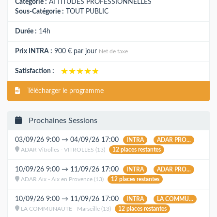
Catégorie :
ATTITUDES PROFESSIONNELLES
Sous-Catégorie :
TOUT PUBLIC
Durée :
14h
Prix INTRA :
900 €
par jour
Net de taxe
★★★★★
★★★★★
Satisfaction :
Télécharger le programme
Prochaines Sessions
03/09/26 9:00 → 04/09/26 17:00
INTRA
ADAR PRO...
ADAR Vitrolles - VITROLLES (13)
12 places restantes
10/09/26 9:00 → 11/09/26 17:00
INTRA
ADAR PRO...
ADAR Aix - Aix en Provence (13)
12 places restantes
10/09/26 9:00 → 11/09/26 17:00
INTRA
LA COMMU...
LA COMMUNAUTE - Marseille (13)
12 places restantes