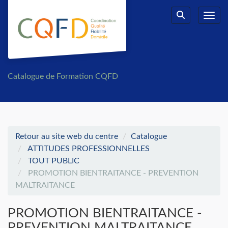
Aller au menu principal
Aller au contenu principal
Personnaliser l'interface
Toggl
Rechercher u
Catalogue de Formation CQFD
Retour au site web du centre
Catalogue
ATTITUDES PROFESSIONNELLES
TOUT PUBLIC
PROMOTION BIENTRAITANCE - PREVENTION
MALTRAITANCE
PROMOTION BIENTRAITANCE -
PREVENTION MALTRAITANCE