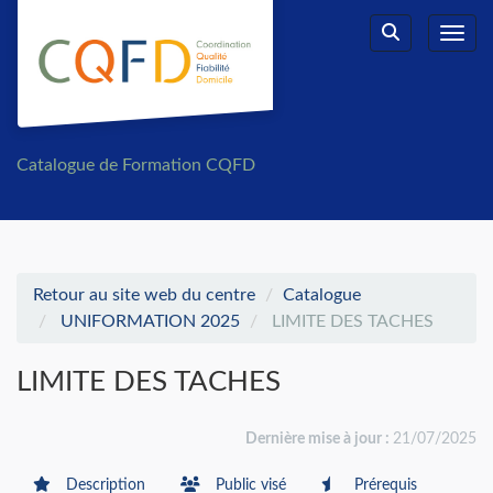
Aller au menu principal
Aller au contenu principal
Personnaliser l'interface
Toggl
Rechercher u
Catalogue de Formation CQFD
Retour au site web du centre
Catalogue
UNIFORMATION 2025
LIMITE DES TACHES
LIMITE DES TACHES
Dernière mise à jour :
21/07/2025
Description
Public visé
Prérequis