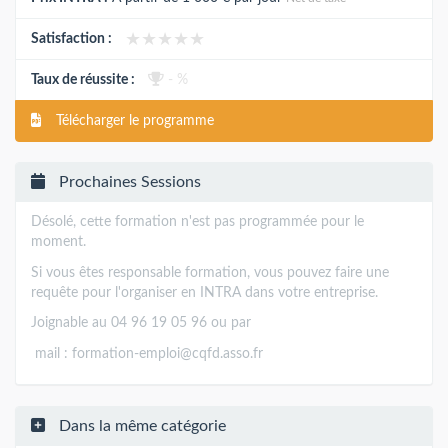
★★★★★
★★★★★
Satisfaction :
Taux de réussite :
- %
Télécharger le programme
Prochaines Sessions
Désolé, cette formation n'est pas programmée pour le
moment.
Si vous êtes responsable formation, vous pouvez faire une
requête pour l'organiser en INTRA dans votre entreprise.
Joignable au 04 96 19 05 96 ou par
mail :
formation-emploi@cqfd.asso.fr
Dans la même catégorie