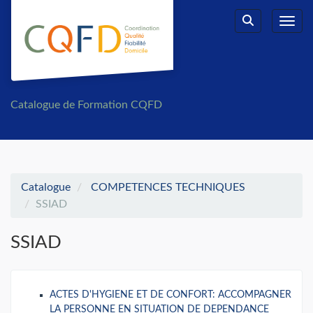
Aller au menu principal
Aller au contenu principal
Personnaliser l'interface
Toggl
Rechercher u
Catalogue de Formation CQFD
Catalogue
COMPETENCES TECHNIQUES
SSIAD
SSIAD
ACTES D'HYGIENE ET DE CONFORT: ACCOMPAGNER
LA PERSONNE EN SITUATION DE DEPENDANCE